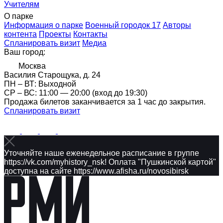
Учителям
О парке
Информация о парке
Военный городок 17
Авторы
контента
Проекты
Контакты
Спланировать визит
Медиа
Ваш город:
Москва
Василия Старощука, д. 24
ПН – ВТ: Выходной
CР – ВС: 11:00 — 20:00 (вход до 19:30)
Продажа билетов заканчивается за 1 час до закрытия.
Спланировать визит
Уточняйте наше еженедельное расписание в группе
https://vk.com/myhistory_nsk! Оплата "Пушкинской картой"
доступна на сайте https://www.afisha.ru/novosibirsk