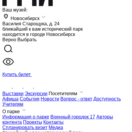
Ваш музей:
Новосибирск
Василия Старощука, д. 24
ближайший к вам исторический парк
находится в городе
Новосибирск
Верно
Выбрать
Купить билет
Выставки
Экскурсии
Посетителям
Афиша
События
Новости
Вопрос - ответ
Доступность
Учителям
О парке
Информация о парке
Военный городок 17
Авторы
контента
Проекты
Контакты
Спланировать визит
Медиа