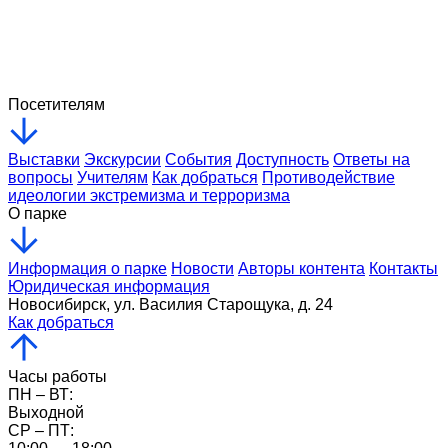
Церемония возложения цветов
в память о воинах 85 й
Ленинградско Павловской Краснознамённой дивизии
состоялась в Военном городке
10 / 07 / 2026
Посетителям
Выставки
Экскурсии
События
Доступность
Ответы на
вопросы
Учителям
Как добраться
Противодействие
идеологии экстремизма и терроризма
О парке
Информация о парке
Новости
Авторы контента
Контакты
Юридическая информация
Новосибирск, ул. Василия Старощука, д. 24
Как добраться
Часы работы
ПН – ВТ:
Выходной
CР – ПТ: