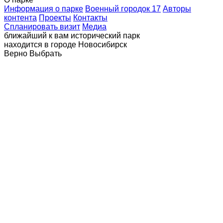
Информация о парке
Военный городок 17
Авторы
контента
Проекты
Контакты
Спланировать визит
Медиа
ближайший к вам исторический парк
находится в городе
Новосибирск
Верно
Выбрать
Главная
Посетителям
Новости