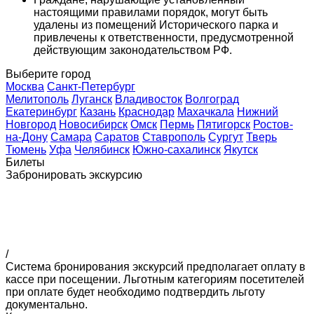
настоящими правилами порядок, могут быть
удалены из помещений Исторического парка и
привлечены к ответственности, предусмотренной
действующим законодательством РФ.
Выберите город
Москва
Санкт-Петербург
Мелитополь
Луганск
Владивосток
Волгоград
Екатеринбург
Казань
Краснодар
Махачкала
Нижний
Новгород
Новосибирск
Омск
Пермь
Пятигорск
Ростов-
на-Дону
Самара
Саратов
Ставрополь
Сургут
Тверь
Тюмень
Уфа
Челябинск
Южно-сахалинск
Якутск
Билеты
Забронировать экскурсию
/
Система бронирования экскурсий предполагает оплату в
кассе при посещении. Льготным категориям посетителей
при оплате будет необходимо подтвердить льготу
документально.