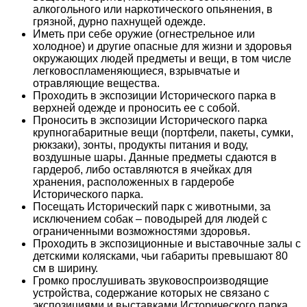
алкогольного или наркотического опьянения, в
грязной, дурно пахнущей одежде.
Иметь при себе оружие (огнестрельное или
холодное) и другие опасные для жизни и здоровья
окружающих людей предметы и вещи, в том числе
легковоспламеняющиеся, взрывчатые и
отравляющие вещества.
Проходить в экспозиции Исторического парка в
верхней одежде и проносить ее с собой.
Проносить в экспозиции Исторического парка
крупногабаритные вещи (портфели, пакеты, сумки,
рюкзаки), зонты, продукты питания и воду,
воздушные шары. Данные предметы сдаются в
гардероб, либо оставляются в ячейках для
хранения, расположенных в гардеробе
Исторического парка.
Посещать Исторический парк с животными, за
исключением собак – поводырей для людей с
ограниченными возможностями здоровья.
Проходить в экспозиционные и выставочные залы с
детскими колясками, чьи габариты превышают 80
см в ширину.
Громко прослушивать звуковоспроизводящие
устройства, содержание которых не связано с
экспозициями и выставками Исторического парка.