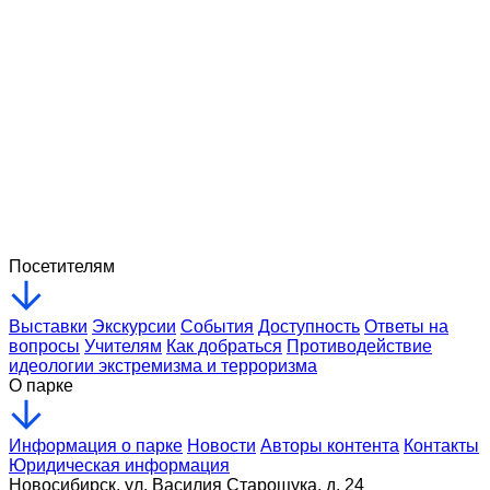
Россия - Моя История
История послевоенного СССР и
современной России
Посетителям
Подробнее
7
Выставки
Экскурсии
События
Доступность
Ответы на
вопросы
Учителям
Как добраться
Противодействие
идеологии экстремизма и терроризма
О парке
Информация о парке
Новости
Авторы контента
Контакты
Юридическая информация
Новосибирск, ул. Василия Старощука, д. 24