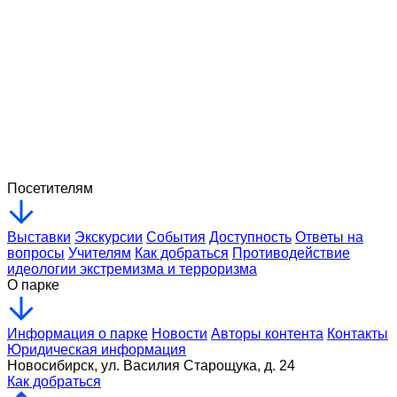
12 июня на Михайловской набережной состоится
праздничная программа Ежегодного форума
национальных культур «#ЭтоРоссия»
11 / 06 / 2026
Церемония возложения цветов
в память о воинах 85 й
Ленинградско Павловской Краснознамённой дивизии
состоялась в Военном городке
10 / 07 / 2026
Посетителям
Выставки
Экскурсии
События
Доступность
Ответы на
вопросы
Учителям
Как добраться
Противодействие
идеологии экстремизма и терроризма
О парке
Информация о парке
Новости
Авторы контента
Контакты
Юридическая информация
Новосибирск, ул. Василия Старощука, д. 24
Как добраться