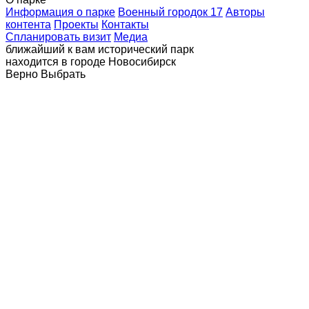
Информация о парке
Военный городок 17
Авторы
контента
Проекты
Контакты
Спланировать визит
Медиа
ближайший к вам исторический парк
находится в городе
Новосибирск
Верно
Выбрать
Главная
Посетителям
Новости