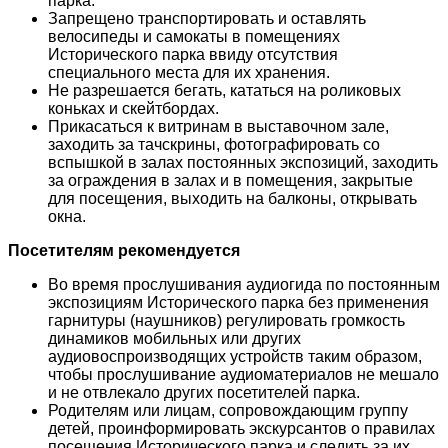
парка.
Запрещено транспортировать и оставлять
велосипеды и самокаты в помещениях
Исторического парка ввиду отсутствия
специального места для их хранения.
Не разрешается бегать, кататься на роликовых
коньках и скейтбордах.
Прикасаться к витринам в выставочном зале,
заходить за тачскрины, фотографировать со
вспышкой в залах постоянных экспозиций, заходить
за ограждения в залах и в помещения, закрытые
для посещения, выходить на балконы, открывать
окна.
Посетителям рекомендуется
Во время прослушивания аудиогида по постоянным
экспозициям Исторического парка без применения
гарнитуры (наушников) регулировать громкость
динамиков мобильных или других
аудиовоспроизводящих устройств таким образом,
чтобы прослушивание аудиоматериалов не мешало
и не отвлекало других посетителей парка.
Родителям или лицам, сопровождающим группу
детей, проинформировать экскурсантов о правилах
посещения Исторического парка и следить за их