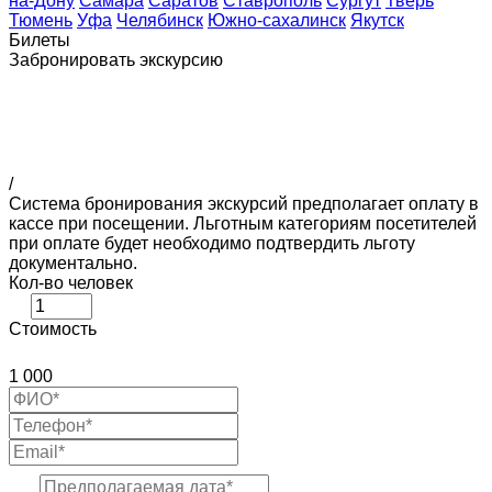
на-Дону
Самара
Саратов
Ставрополь
Сургут
Тверь
Тюмень
Уфа
Челябинск
Южно-сахалинск
Якутск
Билеты
Забронировать экскурсию
/
Система бронирования экскурсий предполагает оплату в
кассе при посещении. Льготным категориям посетителей
при оплате будет необходимо подтвердить льготу
документально.
Кол-во человек
Стоимость
1 000