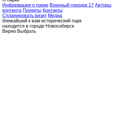
Информация о парке
Военный городок 17
Авторы
контента
Проекты
Контакты
Спланировать визит
Медиа
ближайший к вам исторический парк
находится в городе
Новосибирск
Верно
Выбрать
Сайт противодействие коррупции