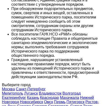
согласованию с Администрацией парка и в
соответствии с утвержденным порядком.
При обнаружении подозрительных предметов,
сумок, свертков и иных вещей, оставленных в
помещениях Исторического парка, посетителям
следует немедленно сообщить об этом
смотрителям, сотрудникам охраны или другим
сотрудникам Исторического парка.
Все посетители ГАУК НСО «РМИ» обязаны
соблюдать настоящие Правила и общепринятые
санитарно-эпидемиологические и экологические
нормы; выполнять требования сотрудников
Исторического парка по поддержанию
общественного порядка.
Граждане, нарушающие установленный
настоящими правилами порядок, могут быть
удалены из помещений Исторического парка и
привлечены к ответственности, предусмотренной
действующим законодательством РФ.
Выберите город
Москва
Санкт-Петербург
Мелитополь
Луганск
Владивосток
Волгоград
Екатеринбург
Казань
Краснодар
Махачкала
Нижний
Новгород
Новосибирск
Омск
Пермь
Пятигорск
Ростов-