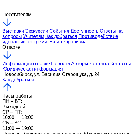
Финансово-хозяйственная деятельность
Посетителям
Выставки
Экскурсии
События
Доступность
Ответы на
вопросы
Учителям
Как добраться
Противодействие
идеологии экстремизма и терроризма
О парке
Информация о парке
Новости
Авторы контента
Контакты
Юридическая информация
Новосибирск, ул. Василия Старощука, д. 24
Как добраться
Часы работы
ПН – ВТ:
Выходной
CР – ПТ:
10:00 — 18:00
СБ – ВС:
11:00 — 19:00
Продажа билетов заканчивается за 30 минут до закрытия