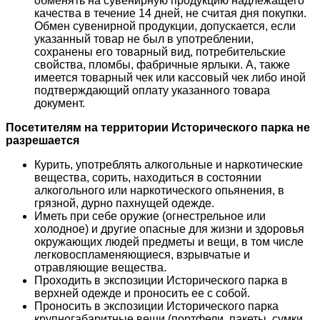
обменять на сувенирную продукцию надлежащего
качества в течение 14 дней, не считая дня покупки.
Обмен сувенирной продукции, допускается, если
указанный товар не был в употреблении,
сохранены его товарный вид, потребительские
свойства, пломбы, фабричные ярлыки. А, также
имеется товарный чек или кассовый чек либо иной
подтверждающий оплату указанного товара
документ.
Посетителям на территории Исторического парка не
разрешается
Курить, употреблять алкогольные и наркотические
вещества, сорить, находиться в состоянии
алкогольного или наркотического опьянения, в
грязной, дурно пахнущей одежде.
Иметь при себе оружие (огнестрельное или
холодное) и другие опасные для жизни и здоровья
окружающих людей предметы и вещи, в том числе
легковоспламеняющиеся, взрывчатые и
отравляющие вещества.
Проходить в экспозиции Исторического парка в
верхней одежде и проносить ее с собой.
Проносить в экспозиции Исторического парка
крупногабаритные вещи (портфели, пакеты, сумки,